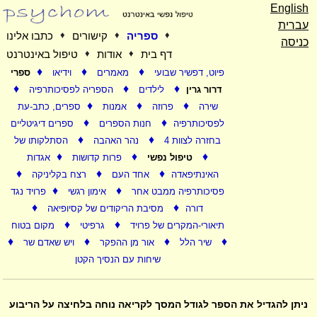
English
עברית
♦
ספריה
♦
קישורים
♦
כתבו אלינו
כניסה
דף בית
♦
אודות
♦
טיפול באינטרנט
♦
♦
♦
פיוט, דפשיר שבועי
מאמרים
וידיאו
ספרי
♦
♦
♦
דרור גרין
לילדים
הספריה לפסיכותרפיה
♦
♦
♦
שירה
פרוזה
אמנות
ספרים, כתב-עת
♦
♦
לפסיכותרפיה
חנות הספרים
ספרים דיגיטליים
♦
♦
בחזרה לצוות 4
נהר האהבה
הסתלקותו של
♦
♦
♦
טיפול נפשי
פרות קדושות
אגדות
♦
♦
♦
האינתיפאדה
אחד העם
רצח בקליניקה
♦
♦
פסיכותרפיה ממבט אחר
אימון רגשי
פרויד נגד
♦
♦
דורה
מסיבת הריקודים של קסיופיאה
♦
♦
תיאורי-המקרים של פרויד
גרפיטי
מקום בטוח
♦
♦
♦
♦
שיר הלל
אור מן ההפקר
ויש שאדם שר
שיחות עם הנסיך הקטן
ניתן להגדיל את הספר לגודל המסך לקריאה נוחה בלחיצה על הריבוע