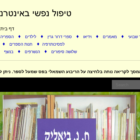
דף בית
♦
♦
♦
♦
♦
 שבועי
מאמרים
וידיאו
ספרי דרור גרין
לילדים
הספריה 
♦
♦
לפסיכותרפיה
חנות הספרים
♦
♦
שלושה סיפורים
הנשרפים
בנשף
המסך לקריאה נוחה בלחיצה על הריבוע השמאלי בפס שמעל לספר. ניתן 