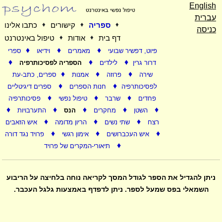
English
עברית
♦
ספריה
♦
קישורים
♦
כתבו אלינו
כניסה
דף בית
♦
אודות
♦
טיפול באינטרנט
♦
♦
♦
פיוט, דפשיר שבועי
מאמרים
וידיאו
ספרי
♦
♦
♦
דרור גרין
לילדים
הספריה לפסיכותרפיה
♦
♦
♦
שירה
פרוזה
אמנות
ספרים, כתב-עת
♦
♦
לפסיכותרפיה
חנות הספרים
ספרים דיגיטליים
♦
♦
♦
פחדים
שרבר
טיפול נפשי
פסיכותרפיה
♦
♦
♦
♦
♦
השטן
מחקרים
הנס
התערבויות
♦
♦
♦
רצח
שתי נשים
הריון מדומה
איש הזאבים
♦
♦
♦
איש העכברושים
אימון רגשי
פרויד נגד דורה
♦
תיאורי-המקרים של פרויד
ניתן להגדיל את הספר לגודל המסך לקריאה נוחה בלחיצה על הריבוע
השמאלי בפס שמעל לספר. ניתן לדפדף באמצעות גלגל העכבר.